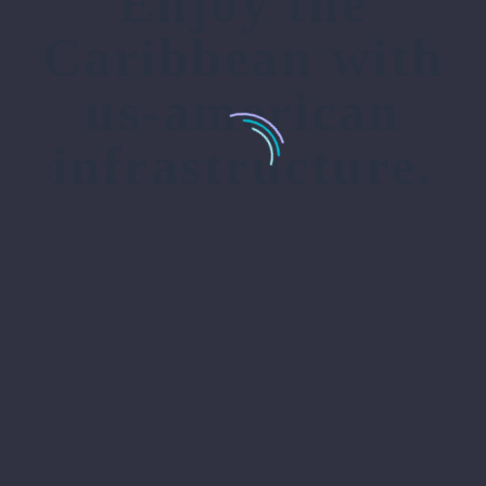
Enjoy the
Caribbean with
us-american
infrastructure.