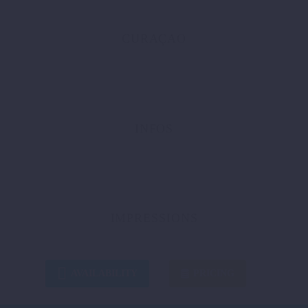
CURAÇAO
INFOS
IMPRESSIONS

AVAILABILITY
PRICING
