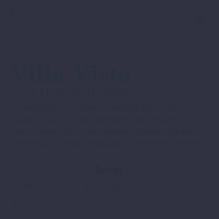
EN
NL
DE
Villa Vista
YOUR NEXT DESTINATION!
You are looking for a holiday in paradise? You want to
experience Curaçao, while still enjoying private space? Villa
Vista is offering you not just ocean view, but also a private
swimming pool, multiple bedrooms and many more amenities.
January
Mo
Di
Mi
Do
Fr
Sa
So