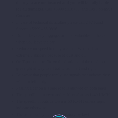
do so you are not insured and you will be fully liable
for all damages.
Call +5999 5118700 and 199 ForenSys
Curacao.
In case of technical difficulties please call 24/7 Road
Service +5999 465 0896
Do not leave any luggage, or other valuables in the car,
when you leave the car.
Reduce your speed in rainy weather. Wet roads are
extremely slippery because of dust and oil.
On T-junctions traffic on the dead-end of the road must
give right of way to all traffic from left and right.
Be aware that people rarely use signals that indicate they
will turn left or right.
Passing a car on a 4 lane road is allowed on both lanes.
The speedlimit in town and residential areas is 40 KM/H.
The speedlimit outside town is 60 KM/H unless signs
indicate otherwise.
The use of safety belts is mandatory by law!