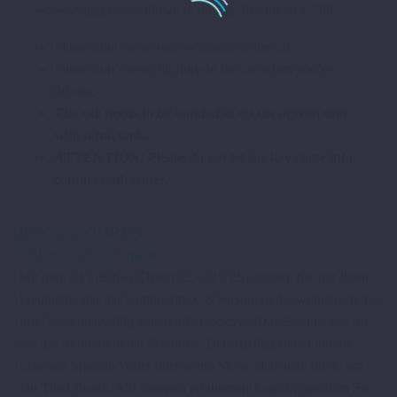
Smoking is not allowd in the car. Penalty of € 500,-.
Please don’t wear wet swimsuits in the car.
Please don’t wear flipflops in the car when you’re
driving.
The car needs to be handed in on the agreed time
with a full tank.
ATTENTION! Please do not let the key come into
contact with water.
BOOTSTOUREN
VIP Private Boat Charter
Mit dem 24 Fuß Sea Chaser (2 x 115 PS) erleben Sie mit Ihren
Freunden oder der Familie (max. 8 Personen) die wunderschöne
Insel aus einer völlig anderen Perspektive. Das Boot ist nur für
Sie da. Keine fremden Personen. Der Ausflug startet um die
Ecke am Spanish Water oder wenn Sie wollen auch direkt am
Jan Thiel Beach. Mit unserem erfahrenen Kapitän gestalten Sie