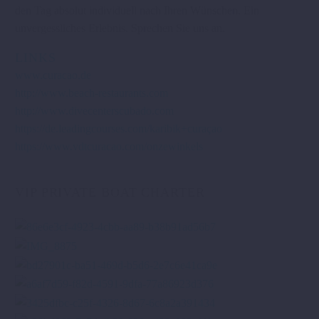
den Tag absolut individuell nach Ihren Wünschen. Ein
unvergessliches Erlebnis. Sprechen Sie uns an.
LINKS
www.curacao.de
http://www.beach-restaurants.com
http://www.divecenterscubado.com
https://de.leadingcourses.com/karibik+curaçao
https://www.vdtcuracao.com/onzewinkels
VIP PRIVATE BOAT CHARTER