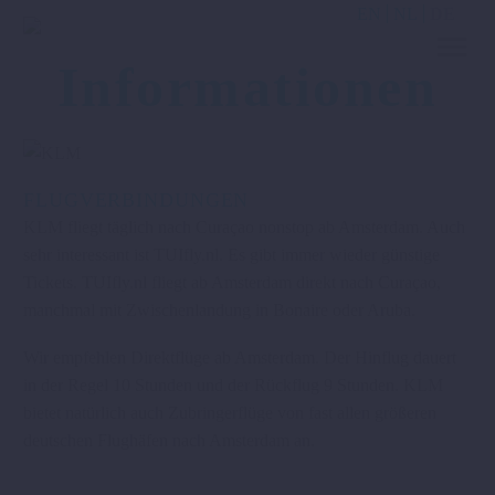
EN
NL
DE
Informationen
FLUGVERBINDUNGEN
KLM fliegt täglich nach Curaçao nonstop ab Amsterdam. Auch
sehr interessant ist TUIfly.nl. Es gibt immer wieder günstige
Tickets. TUIfly.nl fliegt ab Amsterdam direkt nach Curaçao,
manchmal mit Zwischenlandung in Bonaire oder Aruba.
Wir empfehlen Direktflüge ab Amsterdam. Der Hinflug dauert
in der Regel 10 Stunden und der Rückflug 9 Stunden. KLM
bietet natürlich auch Zubringerflüge von fast allen größeren
deutschen Flughäfen nach Amsterdam an.